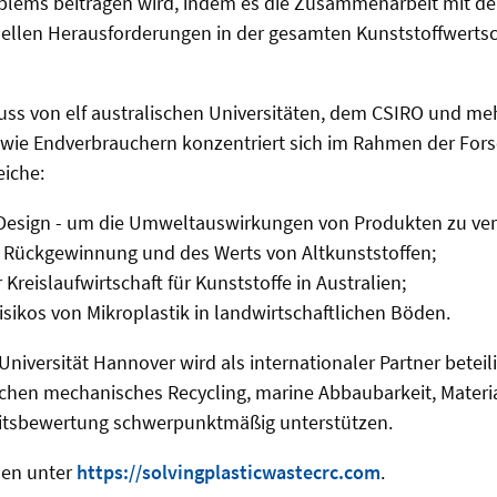
oblems beitragen wird, indem es die Zusammenarbeit mit d
tuellen Herausforderungen in der gesamten Kunststoffwert
s von elf australischen Universitäten, dem CSIRO und meh
sowie Endverbrauchern konzentriert sich im Rahmen der F
eiche:
 Design - um die Umweltauswirkungen von Produkten zu ver
 Rückgewinnung und des Werts von Altkunststoffen;
reislaufwirtschaft für Kunststoffe in Australien;
sikos von Mikroplastik in landwirtschaftlichen Böden.
Universität Hannover wird als internationaler Partner beteil
ichen mechanisches Recycling, marine Abbaubarkeit, Mater
itsbewertung schwerpunktmäßig unterstützen.
nen unter
https://solvingplasticwastecrc.com
.