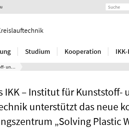
au
Kreislauftechnik
hung
Studium
Kooperation
IKK-
Das IKK – Institut für Kunststoff- und Kreislauftechnik unterstützt das neue kooperative Forschungszentrum „Solving Plastic Waste“ in Australien
 IKK – Institut für Kunststoff-
technik unterstützt das neue k
ngszentrum „Solving Plastic W