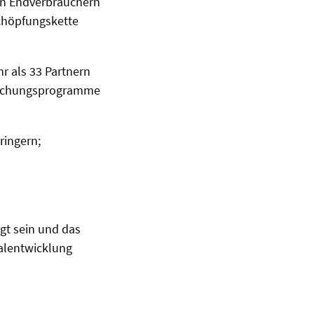
en Endverbrauchern
schöpfungskette
r als 33 Partnern
orschungsprogramme
ringern;
igt sein und das
ialentwicklung