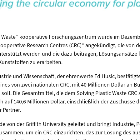
ic Waste“ kooperative Forschungszentrum wurde im Dezembe
Cooperative Research Centres (CRC)“ angekündigt, die von d
terstützt werden und die dazu beitragen, Lösungsansätze f
unststoffen zu erarbeiten.
ustrie und Wissenschaft, der ehrenwerte Ed Husic, bestätigt
eines von zwei nationalen CRC, mit 40 Millionen Dollar an 
 soll. Die Gesamtmittel, die dem Solving Plastic Waste CRC
ch auf 140,6 Millionen Dollar, einschließlich der Zuschüss
 Partner.
von der Griffith University geleitet und bringt Industrie, P
usammen, um ein CRC einzurichten, das zur Lösung des aus