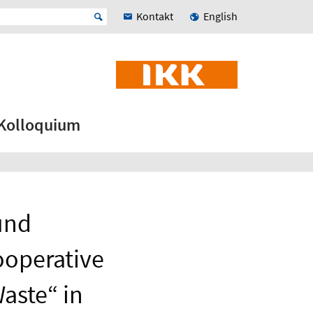
Kontakt
English
Kolloquium
 und
ooperative
aste“ in