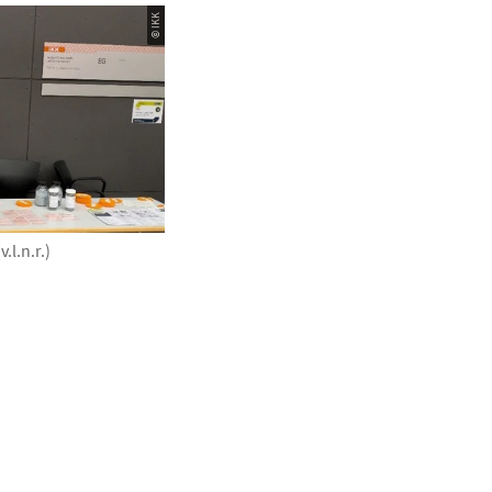
© IKK
.l.n.r.)