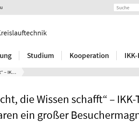
au
Kreislauftechnik
hung
Studium
Kooperation
IKK-
„Die Nacht, die Wissen schafft“ – IKK-Themen waren ein großer Besuchermagnet
cht, die Wissen schafft“ – IK
ren ein großer Besuchermag