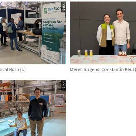
© IKK
ascal Born (r.)
Meret Jürgens, Constantin Keul (v
© IKK