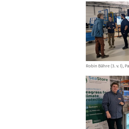
Robin Bähre (3. v. l), P