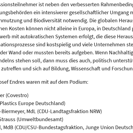
ussionsteilnehmer ist neben den verbesserten Rahmenbedi
erungsbehörden ein intensiverer gesellschaftlicher Umgang
hmutzung und Biodiversität notwendig. Die globalen Hera
en Kosten können nicht alleine in Europa, in Deutschland
werb mit autokratischen Systemen erfolgt, die diese Herau
ationsprozesse sind kostspielig und viele Unternehmen ste
der Wand oder mussten bereits aufgeben. Wenn Nachhaltigk
delns stehen soll, dann muss dies auch, politisch unterstütz
zutreffen und sich auf Bildung, Wissenschaft und Forschun
osef Endres waren mit auf dem Podium:
er (Covestro)
 (Plastics Europe Deutschland)
Biermeyer, MdL (CDU-Landtagsfraktion NRW)
r Strauss (Umweltbundesamt)
, MdB (CDU/CSU-Bundestagsfraktion, Junge Union Deutsch