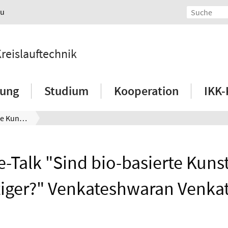
au
Kreislauftechnik
hung
Studium
Kooperation
IKK-
Online-Talk "Sind bio-basierte Kunststoffe nachhaltiger?" Venkateshwaran Venkatachalam
e-Talk "Sind bio-basierte Kunst
tiger?" Venkateshwaran Venka