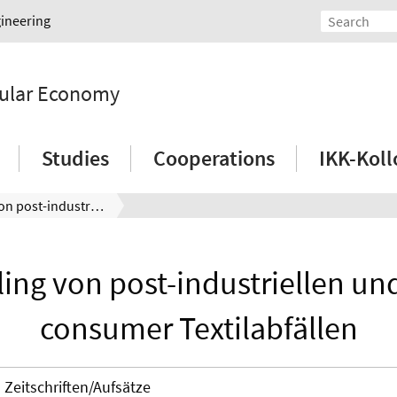
gineering
rcular Economy
Studies
Cooperations
IKK-Kol
Recycling von post-industriellen und post-consumer Textilabfällen
ing von post-industriellen un
consumer Textilabfällen
Zeitschriften/Aufsätze