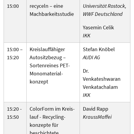
15:00
recyceln – eine
Universität Rostock,
Machbarkeits­studie
WWF Deutschland
Yasemin Celik
IKK
15:00 –
Kreis­lauf­fähiger
Stefan Knöbel
15:20
Auto­sitzbezug –
AUDI AG
Sorten­reines PET-
Dr.
Mono­material­
Venkateshwaran
konzept
Venkatachalam
IKK
15:20 -
ColorForm im Kreis­
David Rapp
15:50
lauf - Recycling­
KraussMaffei
konzepte für
beschichtete