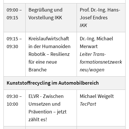
09:00 –
Begrüßung und
Prof. Dr.-Ing. Hans-
09:15
Vorstellung IKK
Josef Endres
IKK
09:15 –
Kreis­lauf­wirt­schaft
Dr.-Ing. Michael
09:30
in der Huma­noiden
Merwart
Robotik – Resilienz
Leiter Trans­­
für eine neue
formations­­netzwerk
Branche
neu/wagen
Kunst­stoff­recycling im Automobil­bereich
09:30 –
ELVR - Zwischen
Michael Weigelt
10:00
Umsetzen und
TecPart
Prävention – jetzt
zählt es!