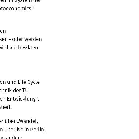
ryptoeconomics“
den
sen - oder werden
 wird auch Fakten
on und Life Cycle
chnik der TU
en Entwicklung“,
tiert.
er über „Wandel,
n TheDive in Berlin,
ne andere