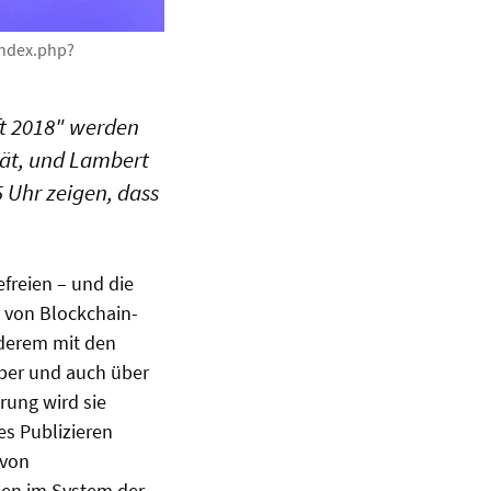
index.php?
ft 2018" werden
ität, und Lambert
5 Uhr zeigen, dass
freien – und die
n von Blockchain-
nderem mit den
über und auch über
rung wird sie
es Publizieren
 von
men im System der