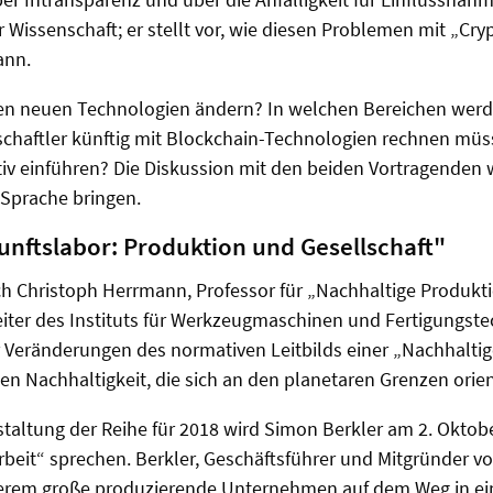
 Wissenschaft; er stellt vor, wie diesen Problemen mit „C
ann.
den neuen Technologien ändern? In welchen Bereichen wer
chaftler künftig mit Blockchain-Technologien rechnen müs
aktiv einführen? Die Diskussion mit den beiden Vortragenden
 Sprache bringen.
unftslabor: Produktion und Gesellschaft"
ch Christoph Herrmann, Professor für „Nachhaltige Produkti
iter des Instituts für Werkzeugmaschinen und Fertigungste
 Veränderungen des normativen Leitbilds einer „Nachhaltig
en Nachhaltigkeit, die sich an den planetaren Grenzen orien
nstaltung der Reihe für 2018 wird Simon Berkler am 2. Oktob
rbeit“ sprechen. Berkler, Geschäftsführer und Mitgründer vo
derem große produzierende Unternehmen auf dem Weg in ei