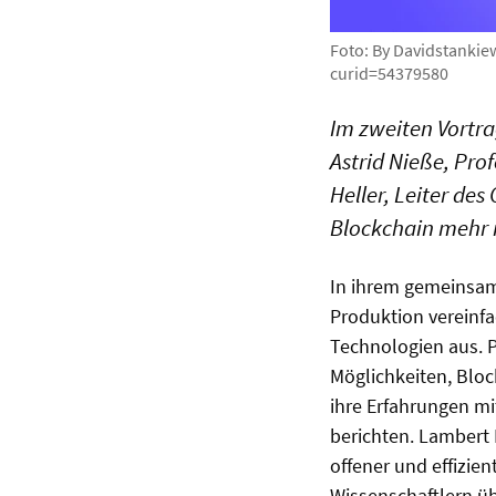
Foto: By Davidstankie
curid=54379580
Im zweiten Vortr
Astrid Nieße, Pro
Heller, Leiter de
Blockchain mehr is
In ihrem gemeinsame
Produktion vereinfa
Technologien aus. P
Möglichkeiten, Blo
ihre Erfahrungen m
berichten. Lambert 
offener und effizien
Wissenschaftlern üb