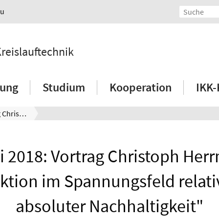
au
Kreislauftechnik
hung
Studium
Kooperation
IKK-
28. Mai 2018: Vortrag Christoph Herrmann - "Produktion im Spannungsfeld relativer und absoluter Nachhaltigkeit"
i 2018: Vortrag Christoph Her
ktion im Spannungsfeld relati
absoluter Nachhaltigkeit"