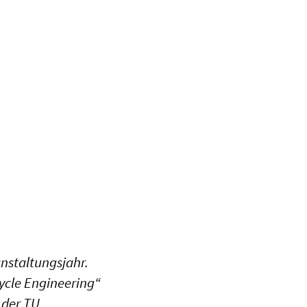
anstaltungsjahr.
ycle Engineering“
 der TU