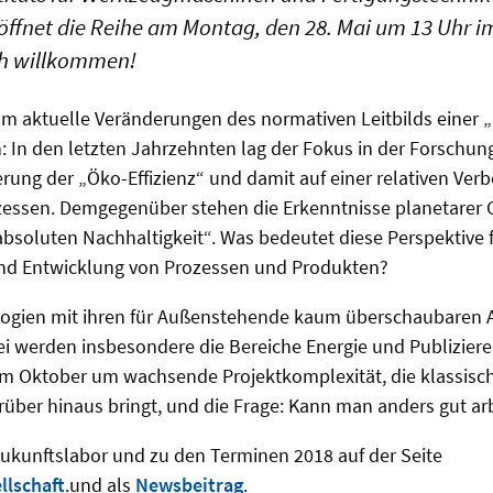
öffnet die Reihe am Montag, den 28. Mai um 13 Uhr i
ich willkommen!
um aktuelle Veränderungen des normativen Leitbilds einer 
 In den letzten Jahrzehnten lag der Fokus in der Forschung
gerung der „Öko-Effizienz“ und damit auf einer relativen Ve
essen. Demgegenüber stehen die Erkenntnisse planetarer 
bsoluten Nachhaltigkeit“. Was bedeutet diese Perspektive f
und Entwicklung von Prozessen und Produkten?
ogien mit ihren für Außenstehende kaum überschaubaren
bei werden insbesondere die Bereiche Energie und Publizier
s im Oktober um wachsende Projektkomplexität, die klassis
rüber hinaus bringt, und die Frage: Kann man anders gut a
ukunftslabor und zu den Terminen 2018 auf der Seite
llschaft
.und als
Newsbeitrag
.