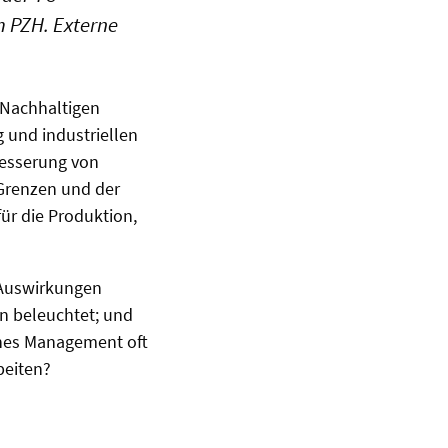
m PZH. Externe
„Nachhaltigen
 und industriellen
rbesserung von
Grenzen und der
ür die Produktion,
 Auswirkungen
en beleuchtet; und
ches Management oft
rbeiten?