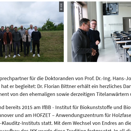
© IKK
prechpartner für die Doktoranden von Prof. Dr.-Ing. Hans-Jo
at er begleitet: Dr. Florian Bittner erhält ein herzliches D
ment von den ehemaligen sowie derzeitigen Titelanwärtern 
and bereits 2015 am IfBB - Institut für Biokunststoffe und B
nnover und am HOFZET – Anwendungszentrum für Holzfase
Klauditz-Instituts statt. Mit dem Wechsel von Endres an die
uaufbau des IKK wurde diese Tradition fortgesetzt. In all d