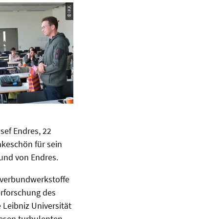
© IKK
sef Endres, 22
ankeschön für sein
und von Endres.
ioverbundwerkstoffe
rforschung des
 Leibniz Universität
iesen turbulenten