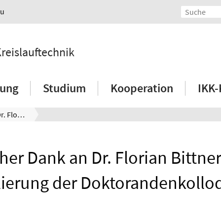
au
Kreislauftechnik
hung
Studium
Kooperation
IKK-
Herzlicher Dank an Dr. Florian Bittner für die Etablierung der Doktorandenkolloquien
her Dank an Dr. Florian Bittner
lierung der Doktorandenkollo