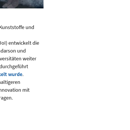
Kunststoffe und
oI) entwickelt die
undarson und
ersitäten weiter
 durchgeführt
kelt wurde
.
haltigeren
Innovation mit
ragen.