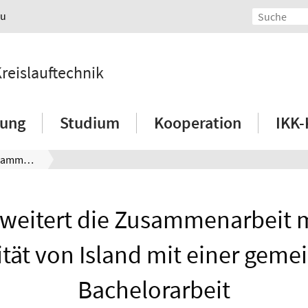
au
Kreislauftechnik
hung
Studium
Kooperation
IKK-
IKK erweitert die Zusammenarbeit mit der Universität von Island mit einer gemeinsamen Bachelorarbeit
rweitert die Zusammenarbeit m
ität von Island mit einer gem
Bachelorarbeit