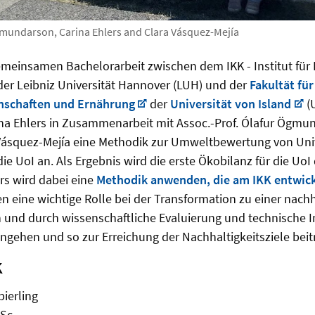
gmundarson, Carina Ehlers and Clara Vásquez-Mejía
meinsamen Bachelorarbeit zwischen dem IKK - Institut für 
 der Leibniz Universität Hannover (LUH) und der
Fakultät für
nschaften und Ernährung
der
Universität von Island
(U
na Ehlers in Zusammenarbeit mit Assoc.-Prof. Ólafur Ögm
Vásquez-Mejía eine Methodik zur Umweltbewertung von Univ
ie UoI an. Als Ergebnis wird die erste Ökobilanz für die UoI
rs wird dabei eine
Methodik anwenden, die am IKK entwic
n eine wichtige Rolle bei der Transformation zu einer nach
n und durch wissenschaftliche Evaluierung und technische 
ngehen und so zur Erreichung der Nachhaltigkeitsziele beit
K
pierling
Sc.