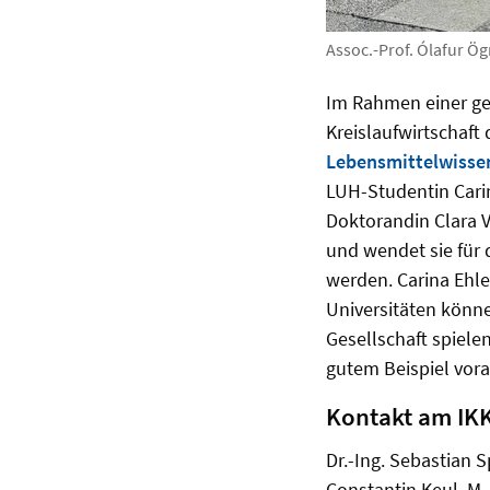
Assoc.-Prof. Ólafur Ö
Im Rahmen einer ge
Kreislaufwirtschaft
Lebensmittelwisse
LUH-Studentin Cari
Doktorandin Clara 
und wendet sie für d
werden. Carina Ehle
Universitäten könne
Gesellschaft spiele
gutem Beispiel vora
Kontakt am IK
Dr.-Ing. Sebastian S
Constantin Keul, M. 