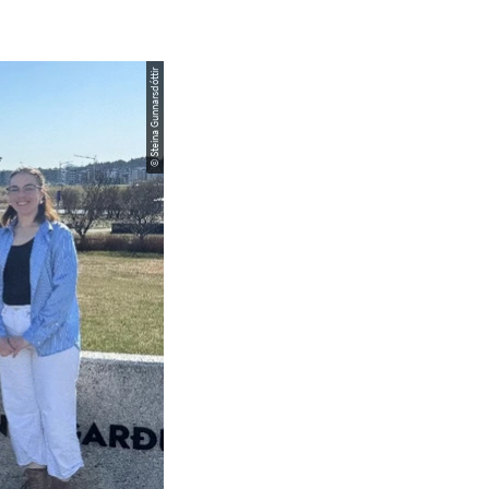
© Steina Gunnarsdóttir