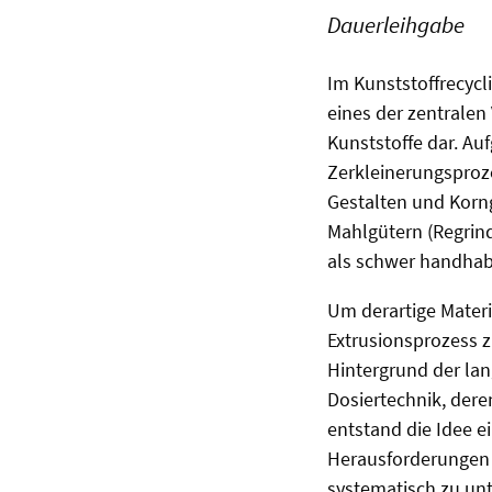
Dauerleihgabe
Im Kunststoffrecycl
eines der zentralen
Kunststoffe dar. Au
Zerkleinerungsproz
Gestalten und Korng
Mahlgütern (Regrind
als schwer handhab
Um derartige Mater
Extrusionsprozess z
Hintergrund der lan
Dosiertechnik, dere
entstand die Idee e
Herausforderungen 
systematisch zu un