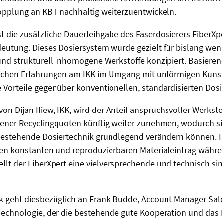
pplung an KBT nachhaltig weiterzuentwickeln.
st die zusätzliche Dauerleihgabe des Faserdosierers FiberXp
utung. Dieses Dosiersystem wurde gezielt für bislang weni
und strukturell inhomogene Werkstoffe konzipiert. Basieren
ischen Erfahrungen am IKK im Umgang mit unförmigen Kunsts
e Vorteile gegenüber konventionellen, standardisierten Dos
n Dijan Iliew, IKK, wird der Anteil anspruchsvoller Werksto
bener Recyclingquoten künftig weiter zunehmen, wodurch si
estehende Dosiertechnik grundlegend verändern können. I
inen konstanten und reproduzierbaren Materialeintrag währ
ellt der FiberXpert eine vielversprechende und technisch sin
k geht diesbezüglich an Frank Budde, Account Manager Sal
echnologie, der die bestehende gute Kooperation und das I