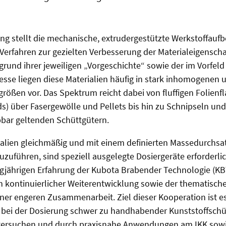
ing stellt die mechanische, extrudergestützte Werkstoffaufb
 Verfahren zur gezielten Verbesserung der Materialeigenscha
fgrund ihrer jeweiligen „Vorgeschichte“ sowie der im Vorfe
esse liegen diese Materialien häufig in stark inhomogenen
rößen vor. Das Spektrum reicht dabei von fluffigen Folienf
s) über Fasergewölle und Pellets bis hin zu Schnipseln und
bar geltenden Schüttgütern.
ialien gleichmäßig und mit einem definierten Massedurchs
uzuführen, sind speziell ausgelegte Dosiergeräte erforderli
gjährigen Erfahrung der Kubota Brabender Technologie (KB
n kontinuierlicher Weiterentwicklung sowie der thematisc
iner engeren Zusammenarbeit. Ziel dieser Kooperation ist es
bei der Dosierung schwer zu handhabender Kunststoffschü
tersuchen und durch praxisnahe Anwendungen am IKK sow