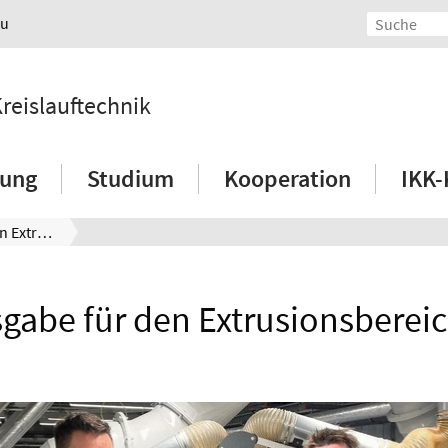
au
Kreislauftechnik
hung
Studium
Kooperation
IKK-
Neujahrsgabe für den Extrusionsbereich am IKK
gabe für den Extrusionsberei