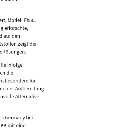
ert, Modell FX50,
g erforschte,
d auf den
toffen zeigt der
ierlösungen.
ffe infolge
ch die
nsbesondere für
end der Aufbereitung
nvolle Alternative
es Germany bei
KK mit einer