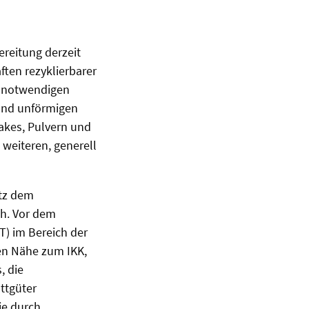
ereitung derzeit
ften rezyklierbarer
ld notwendigen
 und unförmigen
lakes, Pulvern und
 weiteren, generell
atz dem
ch. Vor dem
T) im Bereich der
hen Nähe zum IKK,
, die
ttgüter
ie durch