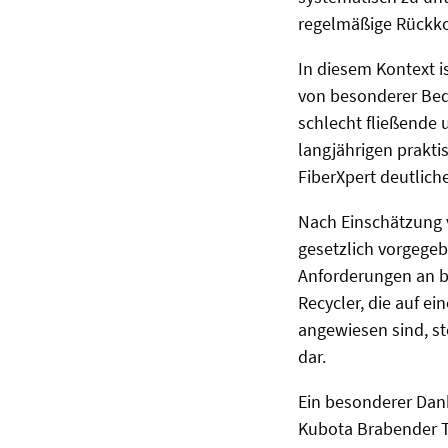
regelmäßige Rückko
In diesem Kontext i
von besonderer Bede
schlecht fließende 
langjährigen prakt
FiberXpert deutlich
Nach Einschätzung vo
gesetzlich vorgege
Anforderungen an b
Recycler, die auf e
angewiesen sind, st
dar.
Ein besonderer Dan
Kubota Brabender T