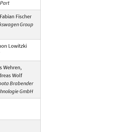
Part
 Fabian Fischer
lkswagen Group
on Lowitzki
s Wehren,
reas Wolf
bota Brabender
chnologie GmbH