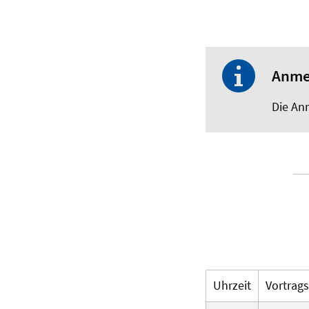
Anme
Die An
Uhrzeit
Vortrag