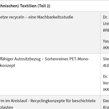
hnischen) Textilien (Teil 2)
netze recyceln – eine Machbarkeits­studie
Dr.
Uni
WW
Yas
IKK
uf­fähiger Auto­sitzbezug – Sorten­reines PET-Mono­
Ste
­konzept
AUD
Dr.
Ve
IKK
m im Kreis­lauf - Recycling­konzepte für beschichtete
Da
plasten
Kra