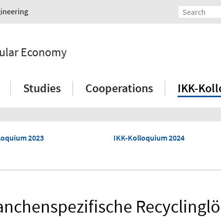
gineering
rcular Economy
Studies
Cooperations
IKK-Kol
loquium 2023
IKK-Kolloquium 2024
anchenspezifische Recyclinglö