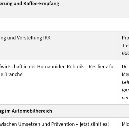
ierung und Kaffee-Empfang
ng und Vorstellung IKK
Pro
Jos
IKK
uf­wirt­schaft in der Huma­noiden Robotik – Resilienz für
Dr.
ue Branche
Me
Lei
for
ne
ing im Automobil­bereich
wischen Umsetzen und Prävention – jetzt zählt es!
Mic