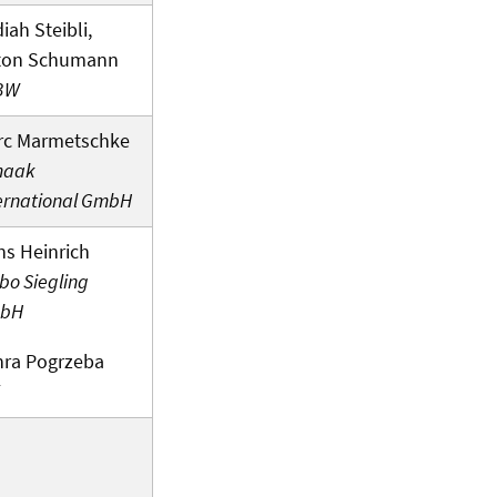
iah Steibli,
ton Schumann
BW
rc Marmetschke
maak
ernational GmbH
s Heinrich
bo Siegling
bH
hra Pogrzeba