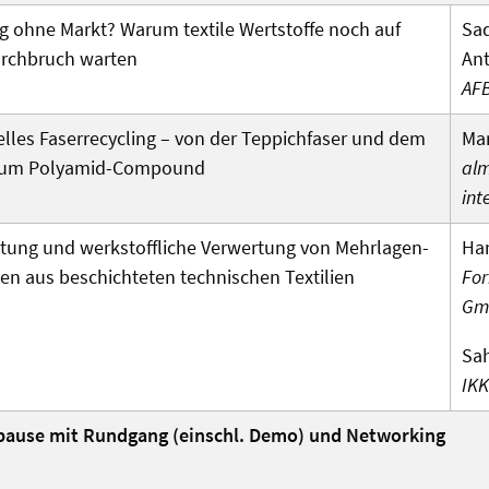
g ohne Markt? Warum textile Wert­stoffe noch auf
Sad
rch­bruch warten
An
AF
elles Faserrecycling – von der Teppichfaser und dem
Ma
zum Polyamid-Compound
al
int
tung und werk­stoffliche Verwertung von Mehr­lagen­
Han
en aus beschichteten technischen Textilien
For
Gm
Sa
IKK
pause mit Rundgang (einschl. Demo) und Networking