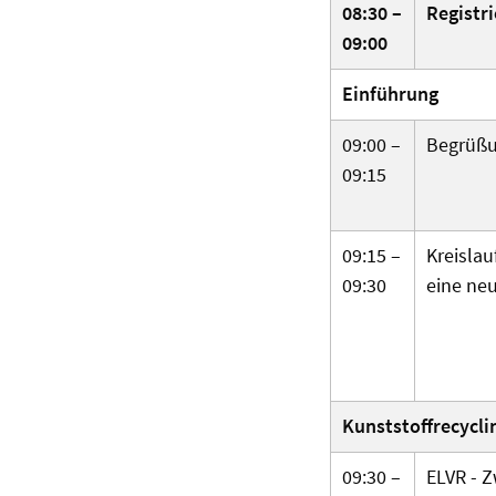
08:30 –
Registr
09:00
Einführung
09:00 –
Begrüßu
09:15
09:15 –
Kreis­la
09:30
eine ne
Kunst­stoff­recycl
09:30 –
ELVR - Z