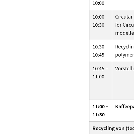
10:00
10:00 –
Circular
10:30
for Circ
modell
10:30 –
Recyclin
10:45
polymer
10:45 –
Vorstel
11:00
11:00 –
Kaffeep
11:30
Recycling von (tec