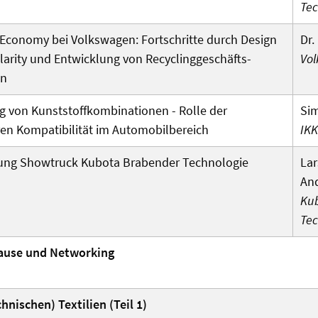
Tec
 Economy bei Volkswagen: Fortschritte durch Design
Dr.
ularity und Entwicklung von Recycling­geschäfts­
Vo
en
g von Kunst­stoff­kombinationen - Rolle der
Sim
en Kompatibilität im Automobil­bereich
IKK
lung Showtruck Kubota Brabender Technologie
Lar
And
Ku
Te
ause und Networking
hnischen) Textilien (Teil 1)