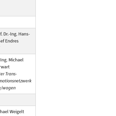
f. Dr.-Ing. Hans-
ef Endres
-Ing. Michael
rwart
ter Trans­­
mations­­netzwerk
u/wagen
hael Weigelt